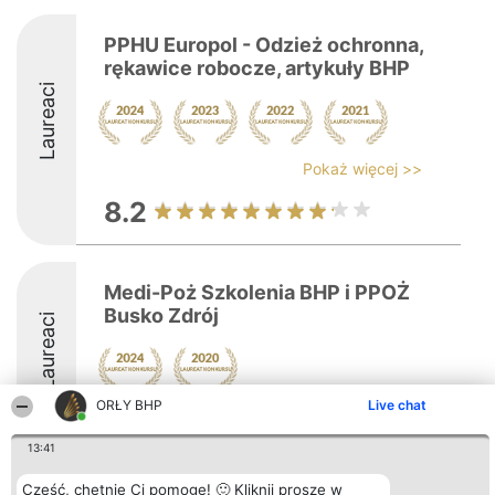
PPHU Europol - Odzież ochronna,
rękawice robocze, artykuły BHP
Laureaci
Pokaż więcej >>
8.2
Medi-Poż Szkolenia BHP i PPOŻ
Busko Zdrój
Laureaci
ORŁY BHP
Live chat
8.1
13:41
Cześć, chętnie Ci pomogę! 🙂 Kliknij proszę w