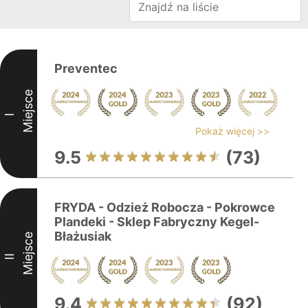
Preventec
Miejsce
I
Pokaż więcej >>
9.5
(73)
FRYDA - Odzież Robocza - Pokrowce
Plandeki - Sklep Fabryczny Kegel-
Błażusiak
Miejsce
II
9.4
(92)