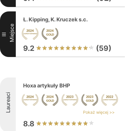
Ł. Kipping, K. Kruczek s.c.
Miejsce
III
9.2
(59)
Hoxa artykuły BHP
Laureaci
Pokaż więcej >>
8.8