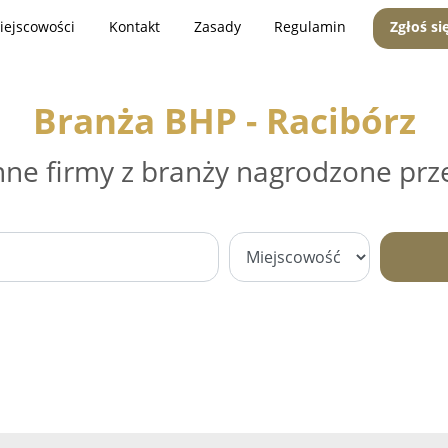
iejscowości
Kontakt
Zasady
Regulamin
Zgłoś si
Branża BHP - Racibórz
nne firmy z branży nagrodzone prz