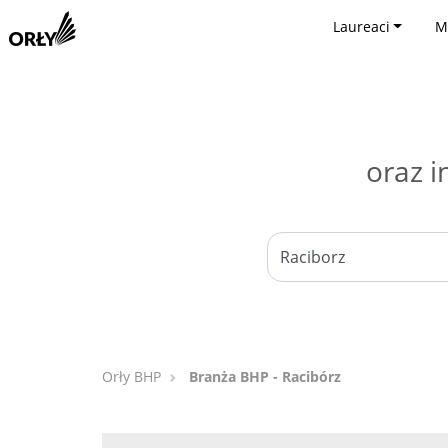
Laureaci
M
oraz i
Orły BHP
Branża BHP - Racibórz