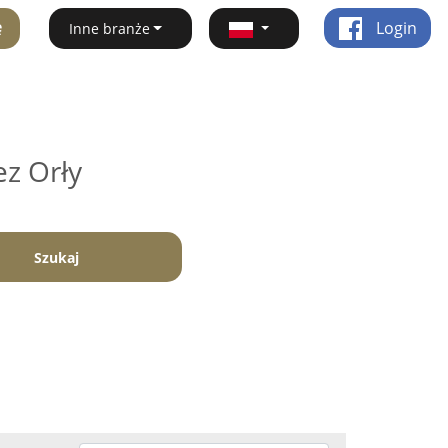
ę
Login
Inne branże
ez Orły
Szukaj