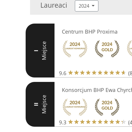
Laureaci
2024
Centrum BHP Proxima
Miejsce
I
9.6
(
Konsorcjum BHP Ewa Chyrc
Miejsce
II
9.3
(