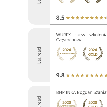
8.5
WUREX - kursy i szkolen
Częstochowa
Laureaci
9.8
BHP INKA Bogdan Szania
Laureaci