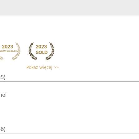
Pokaż więcej >>
85)
hel
46)