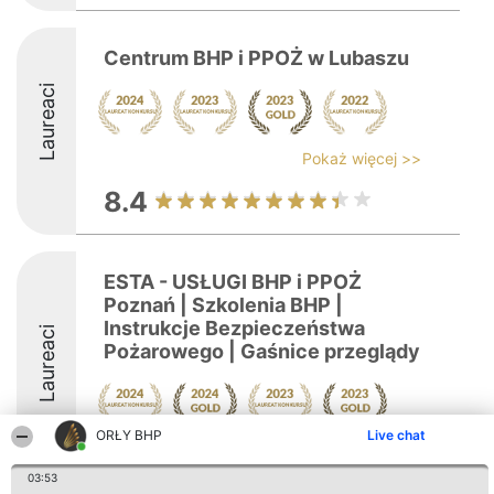
Centrum BHP i PPOŻ w Lubaszu
Laureaci
Pokaż więcej >>
8.4
ESTA - USŁUGI BHP i PPOŻ
Poznań | Szkolenia BHP |
Instrukcje Bezpieczeństwa
Laureaci
Pożarowego | Gaśnice przeglądy
ORŁY BHP
Live chat
8.7
03:53