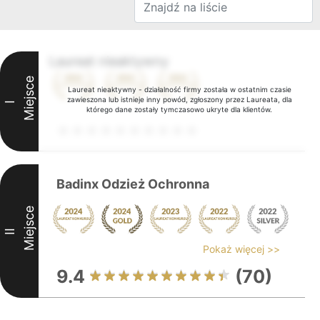
Laureat nieaktywny
Miejsce
Laureat nieaktywny - działalność firmy została w ostatnim czasie
zawieszona lub istnieje inny powód, zgłoszony przez Laureata, dla
I
którego dane zostały tymczasowo ukryte dla klientów.
Badinx Odzież Ochronna
Miejsce
II
Pokaż więcej >>
9.4
(70)