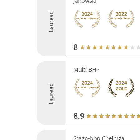
Janowski
Laureaci
8
Multi BHP
Laureaci
8.9
Stago-bhp Chełmża