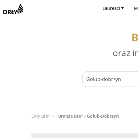
Laureaci
M
B
oraz i
Orły BHP
Branża BHP - Golub-Dobrzyń