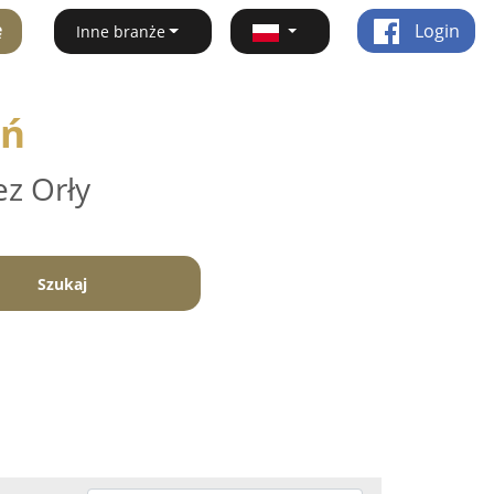
ę
Login
Inne branże
yń
ez Orły
Szukaj