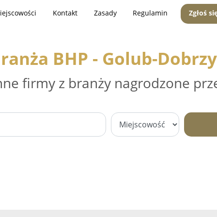
iejscowości
Kontakt
Zasady
Regulamin
Zgłoś si
ranża BHP - Golub-Dobrz
nne firmy z branży nagrodzone prz