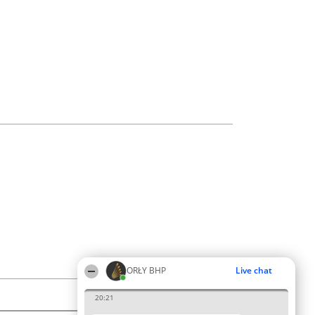
ORŁY BHP
Live chat
20:21