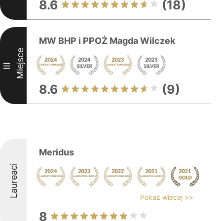
8.6
(18)
MW BHP i PPOŻ Magda Wilczek
Miejsce
III
8.6
(9)
Meridus
Laureaci
Pokaż więcej >>
8