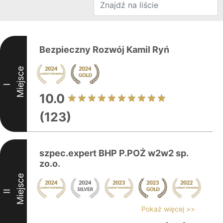
Bezpieczny Rozwój Kamil Ryń
Miejsce
I
10.0
(123)
szpec.expert BHP P.POŻ w2w2 sp.
zo.o.
Miejsce
II
Pokaż więcej >>