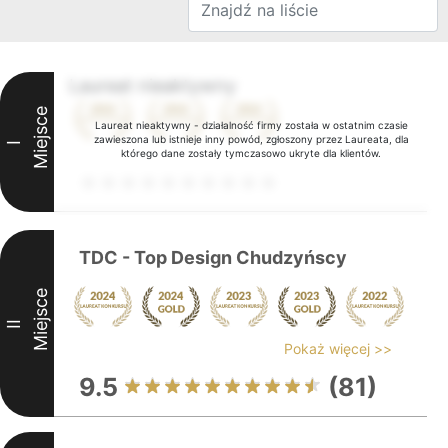
Laureat nieaktywny
Miejsce
Laureat nieaktywny - działalność firmy została w ostatnim czasie
zawieszona lub istnieje inny powód, zgłoszony przez Laureata, dla
I
którego dane zostały tymczasowo ukryte dla klientów.
TDC - Top Design Chudzyńscy
Miejsce
II
Pokaż więcej >>
9.5
(81)