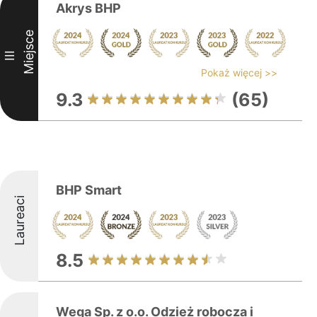
Akrys BHP
Miejsce
III
Pokaż więcej >>
9.3
(65)
BHP Smart
Laureaci
8.5
Wega Sp. z o.o. Odzież robocza i