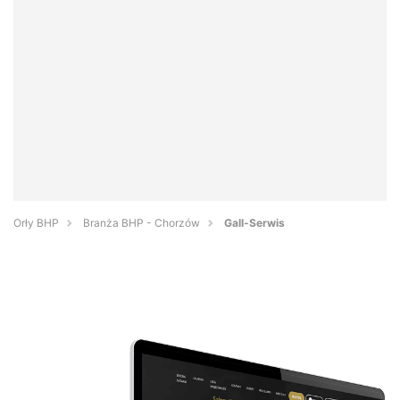
Orły BHP
Branża BHP - Chorzów
Gall-Serwis