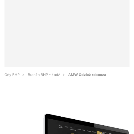
Orły BHP
Branża BHP - Łódź
AMW Odzież robocza