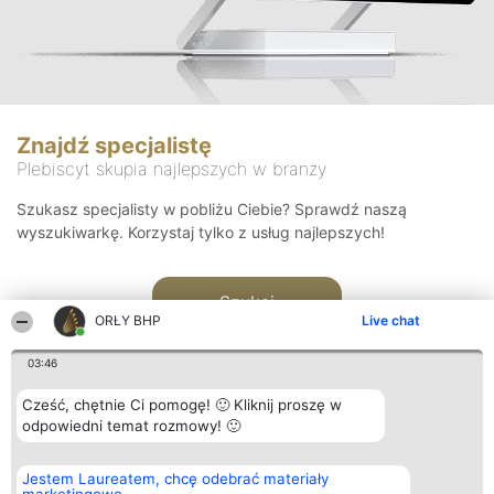
Znajdź specjalistę
Plebiscyt skupia najlepszych w branży
Szukasz specjalisty w pobliżu Ciebie? Sprawdź naszą
wyszukiwarkę. Korzystaj tylko z usług najlepszych!
Szukaj
ORŁY BHP
Live chat
03:46
Cześć, chętnie Ci pomogę! 🙂 Kliknij proszę w
odpowiedni temat rozmowy! 🙂
Organizator plebiscytu
Plebiscyt
Kontakt
Jestem Laureatem, chcę odebrać materiały
Bright Side Solutions sp. z o.
Laureaci
Kontakt