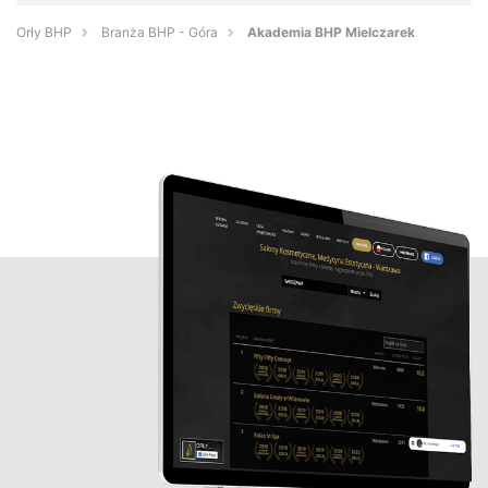
Orły BHP
Branża BHP - Góra
Akademia BHP Mielczarek