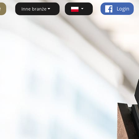
ę
Login
Inne branże