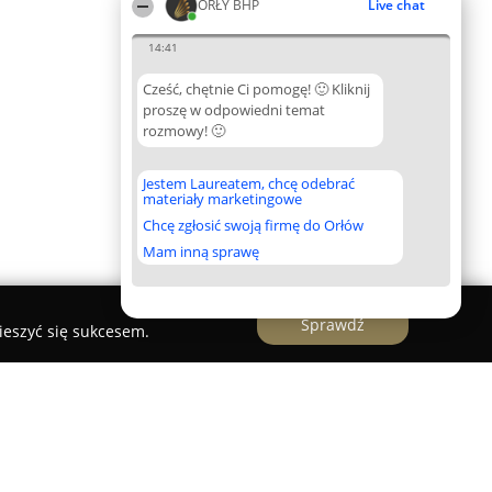
ORŁY BHP
Live chat
14:41
Cześć, chętnie Ci pomogę! 🙂 Kliknij
proszę w odpowiedni temat
rozmowy! 🙂
Jestem Laureatem, chcę odebrać
materiały marketingowe
Chcę zgłosić swoją firmę do Orłów
Mam inną sprawę
Sprawdź
ieszyć się sukcesem.