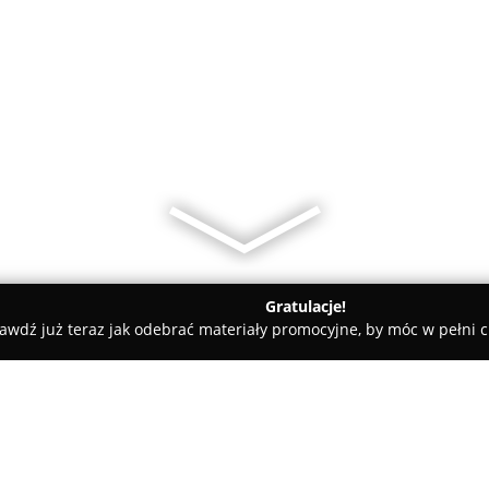
Gratulacje!
awdź już teraz jak odebrać materiały promocyjne, by móc w pełni c
ndzion Zakład Szkoleń Bhp I P.poż. ALBOS