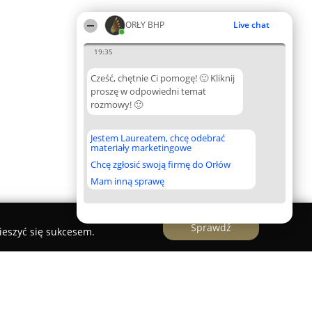
ORŁY BHP
Live chat
19:35
Cześć, chętnie Ci pomogę! 🙂 Kliknij
proszę w odpowiedni temat
rozmowy! 🙂
Jestem Laureatem, chcę odebrać
materiały marketingowe
Chcę zgłosić swoją firmę do Orłów
Mam inną sprawę
Sprawdź
ieszyć się sukcesem.