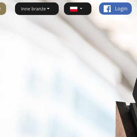
ę
Login
Inne branże