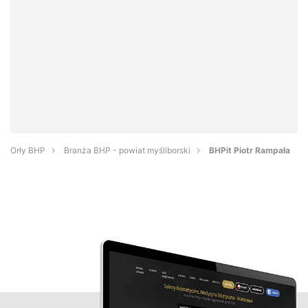
Orły BHP
Branża BHP - powiat myśliborski
BHPit Piotr Rampała