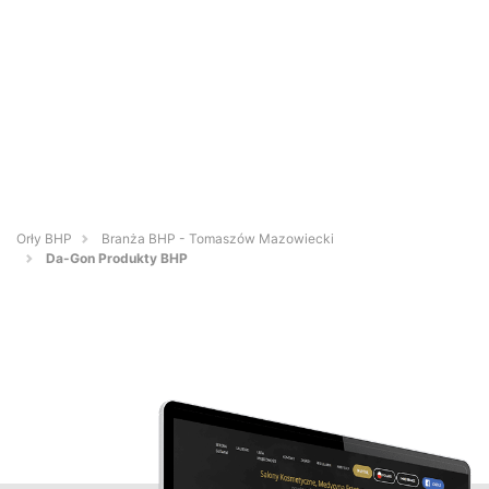
Orły BHP
Branża BHP - Tomaszów Mazowiecki
Da-Gon Produkty BHP