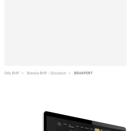
Orły BHP
Branża BHP - Szczecin
BEHAPERT