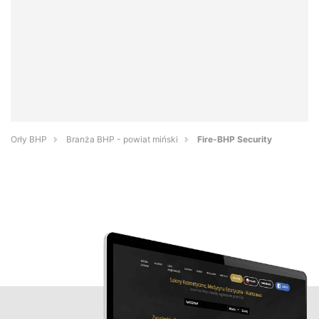
Orły BHP
Branża BHP - powiat miński
Fire-BHP Security