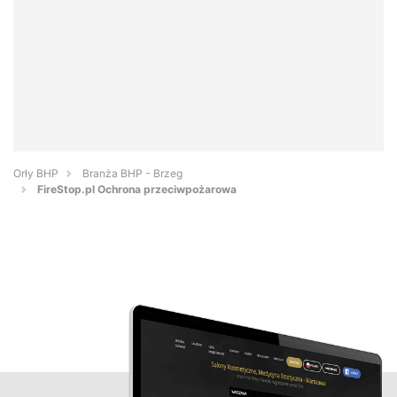
Orły BHP
Branża BHP - Brzeg
FireStop.pl Ochrona przeciwpożarowa