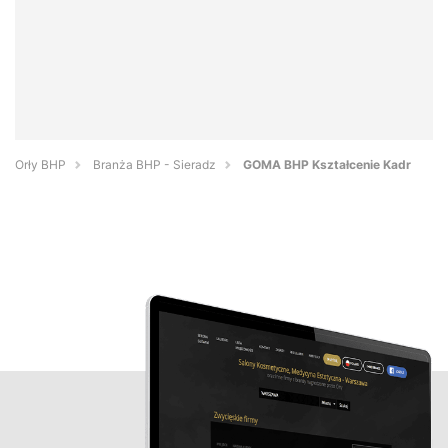
Orły BHP
Branża BHP - Sieradz
GOMA BHP Kształcenie Kadr