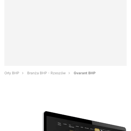
Orły BHP
Branża BHP - Rzeszów
Gvarant BHP