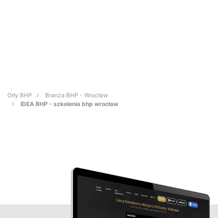
Orły BHP
Branża BHP - Wrocław
IDEA BHP - szkolenia bhp wrocław