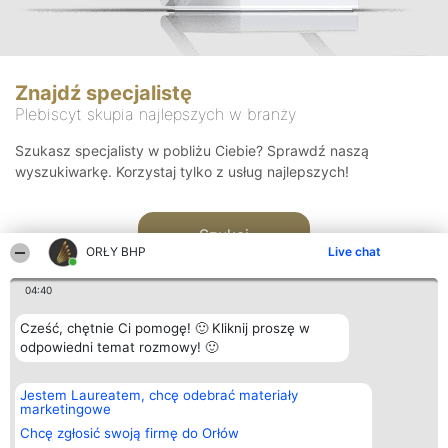
Znajdź specjalistę
Plebiscyt skupia najlepszych w branży
Szukasz specjalisty w pobliżu Ciebie? Sprawdź naszą
wyszukiwarkę. Korzystaj tylko z usług najlepszych!
Szukaj
ORŁY BHP
Live chat
04:40
Cześć, chętnie Ci pomogę! 🙂 Kliknij proszę w
odpowiedni temat rozmowy! 🙂
Organizator plebiscytu
Plebiscyt
Kontakt
Jestem Laureatem, chcę odebrać materiały
Bright Side Solutions sp. z o.
Laureaci
Kontakt
marketingowe
o. sp. k.
Lista
ul. Ruska 22
wszystkich
Chcę zgłosić swoją firmę do Orłów
Wrocław 50-079
Laureatów