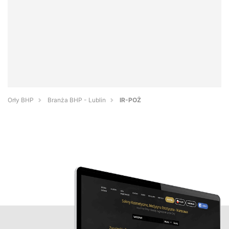
Orły BHP
Branża BHP - Lublin
IR-POŻ