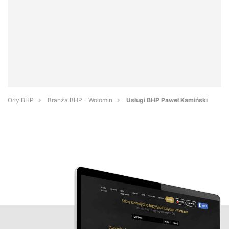
Orły BHP
Branża BHP - Wołomin
Usługi BHP Paweł Kamiński