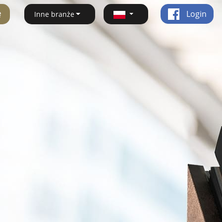
ę
Login
Inne branże