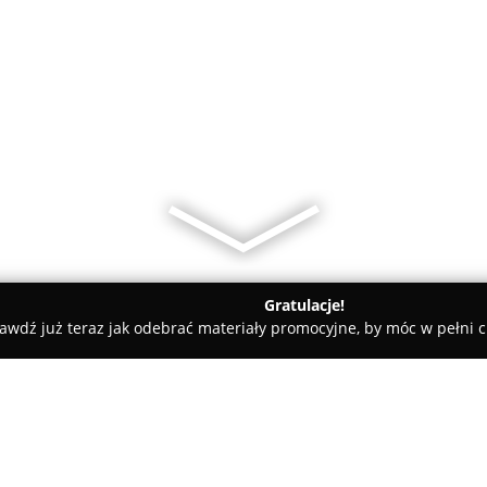
Gratulacje!
awdź już teraz jak odebrać materiały promocyjne, by móc w pełni c
uro Szkoleń i Doradztwa Paweł Kania