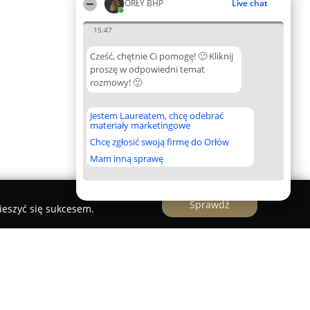
ORŁY BHP
Live chat
15:47
Cześć, chętnie Ci pomogę! 🙂 Kliknij
proszę w odpowiedni temat
rozmowy! 🙂
Jestem Laureatem, chcę odebrać
materiały marketingowe
Chcę zgłosić swoją firmę do Orłów
Mam inną sprawę
Sprawdź
ieszyć się sukcesem.