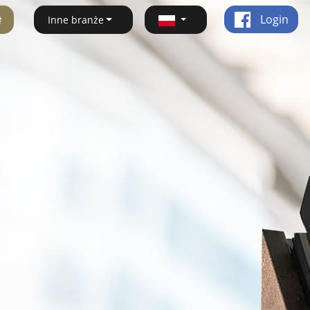
ę
Login
Inne branże