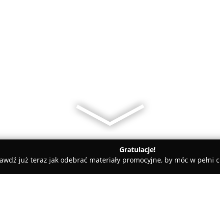
Gratulacje!
awdź już teraz jak odebrać materiały promocyjne, by móc w pełni c
Ż BHP Szczecin, serwis ppoż, gaśnice, znaki, hydranty, butle, gaz