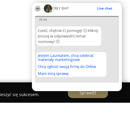
ORŁY BHP
Live chat
05:44
Cześć, chętnie Ci pomogę! 🙂 Kliknij
proszę w odpowiedni temat
rozmowy! 🙂
Jestem Laureatem, chcę odebrać
materiały marketingowe
Chcę zgłosić swoją firmę do Orłów
Mam inną sprawę
Sprawdź
ieszyć się sukcesem.
y techniczne, legalizacja