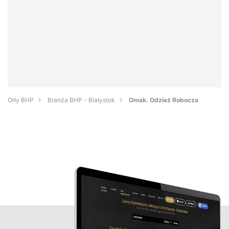
Orły BHP
Branża BHP - Białystok
Omak. Odzież Robocza