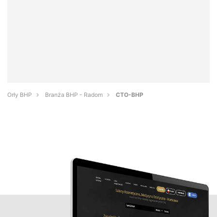
Orły BHP
Branża BHP - Radom
CTO-BHP