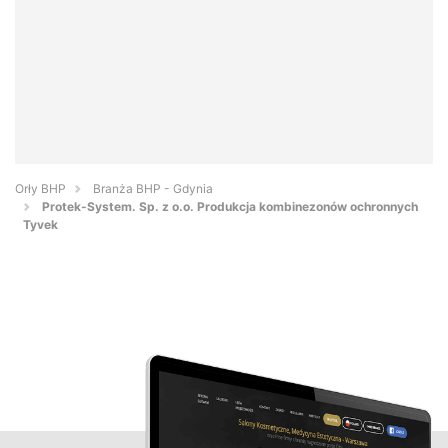
Orły BHP
Branża BHP - Gdynia
Protek-System. Sp. z o.o. Produkcja kombinezonów ochronnych
Tyvek