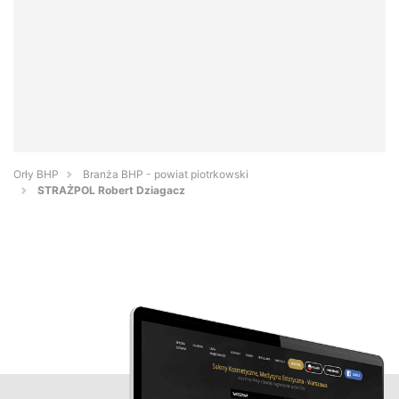
Orły BHP
Branża BHP - powiat piotrkowski
STRAŻPOL Robert Dziagacz