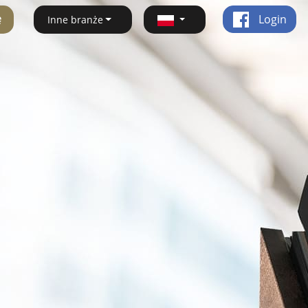
ę
Login
Inne branże