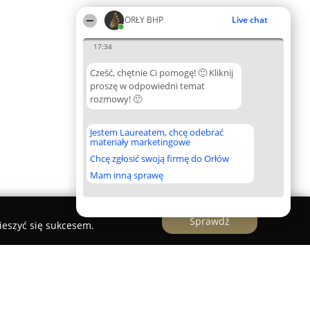
ORŁY BHP
Live chat
17:34
Cześć, chętnie Ci pomogę! 🙂 Kliknij
proszę w odpowiedni temat
rozmowy! 🙂
Jestem Laureatem, chcę odebrać
materiały marketingowe
Chcę zgłosić swoją firmę do Orłów
Mam inną sprawę
Sprawdź
ieszyć się sukcesem.