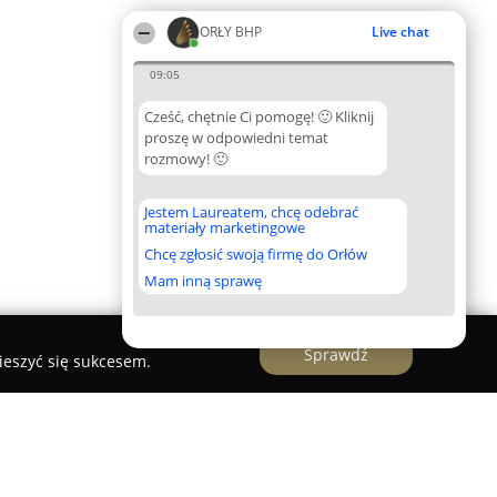
ORŁY BHP
Live chat
09:05
Cześć, chętnie Ci pomogę! 🙂 Kliknij
proszę w odpowiedni temat
rozmowy! 🙂
Jestem Laureatem, chcę odebrać
materiały marketingowe
Chcę zgłosić swoją firmę do Orłów
Mam inną sprawę
Sprawdź
ieszyć się sukcesem.