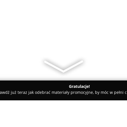
Gratulacje!
awdź już teraz jak odebrać materiały promocyjne, by móc w pełni c
Trust. Producent odzieży roboczej i ochronnej. Paczkowska J.