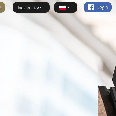
ę
Login
Inne branże