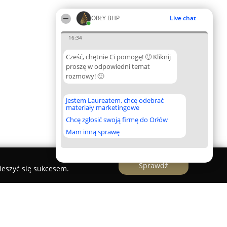
ORŁY BHP
Live chat
16:34
Cześć, chętnie Ci pomogę! 🙂 Kliknij
proszę w odpowiedni temat
rozmowy! 🙂
Jestem Laureatem, chcę odebrać
materiały marketingowe
Chcę zgłosić swoją firmę do Orłów
Mam inną sprawę
Sprawdź
ieszyć się sukcesem.