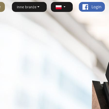
ę
Login
Inne branże