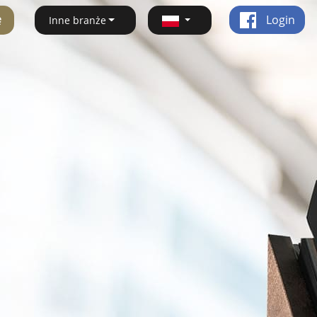
ę
Login
Inne branże