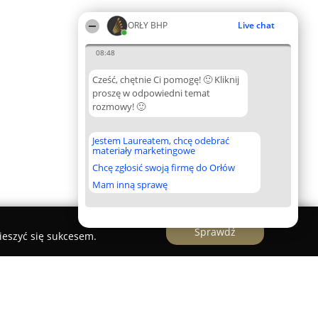
ORŁY BHP
Live chat
08:48
Cześć, chętnie Ci pomogę! 🙂 Kliknij
proszę w odpowiedni temat
rozmowy! 🙂
Jestem Laureatem, chcę odebrać
materiały marketingowe
Chcę zgłosić swoją firmę do Orłów
Mam inną sprawę
Sprawdź
ieszyć się sukcesem.