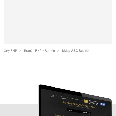
Orły BHP
Branża BHP - Będzin
Sklep ABC Będzin