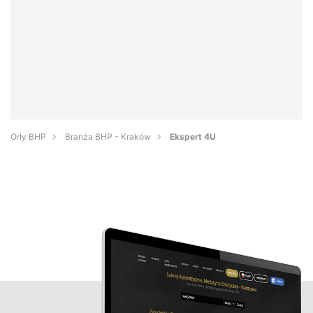
Orły BHP
Branża BHP - Kraków
Ekspert 4U