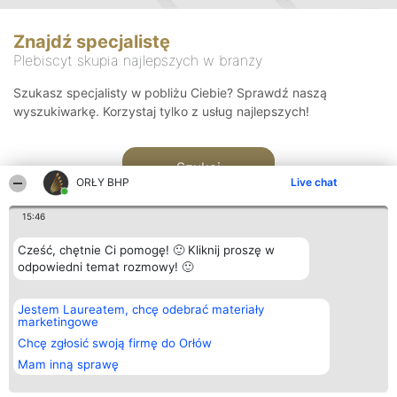
Znajdź specjalistę
Plebiscyt skupia najlepszych w branży
Szukasz specjalisty w pobliżu Ciebie? Sprawdź naszą
wyszukiwarkę. Korzystaj tylko z usług najlepszych!
Szukaj
ORŁY BHP
Live chat
15:46
Cześć, chętnie Ci pomogę! 🙂 Kliknij proszę w
odpowiedni temat rozmowy! 🙂
Organizator plebiscytu
Plebiscyt
Kontakt
Jestem Laureatem, chcę odebrać materiały
Bright Side Solutions sp. z o.
Laureaci
Kontakt
marketingowe
o. sp. k.
Lista
ul. Ruska 22
wszystkich
Chcę zgłosić swoją firmę do Orłów
Wrocław 50-079
Laureatów
Mam inną sprawę
KRS 0000749100 | Regon
Zasady
381313360 | NIP 8943132676
Regulamin
+48 508 492 400
Polityka