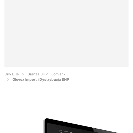
Orły BHP
Branża BHP - Łomianki
Glovex Import i Dystrybucja BHP