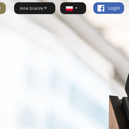
ę
Login
Inne branże