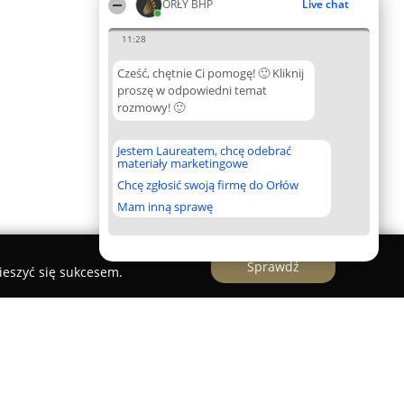
ORŁY BHP
Live chat
11:28
Cześć, chętnie Ci pomogę! 🙂 Kliknij
proszę w odpowiedni temat
rozmowy! 🙂
Jestem Laureatem, chcę odebrać
materiały marketingowe
Chcę zgłosić swoją firmę do Orłów
Mam inną sprawę
Sprawdź
ieszyć się sukcesem.