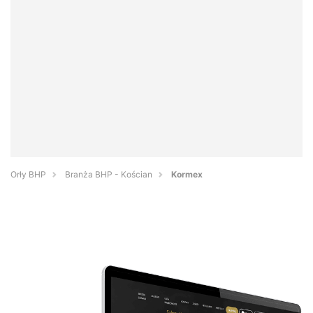
Orły BHP
Branża BHP - Kościan
Kormex