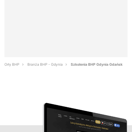
Orły BHP
Branża BHP - Gdynia
Szkolenia BHP Gdynia Gdańsk