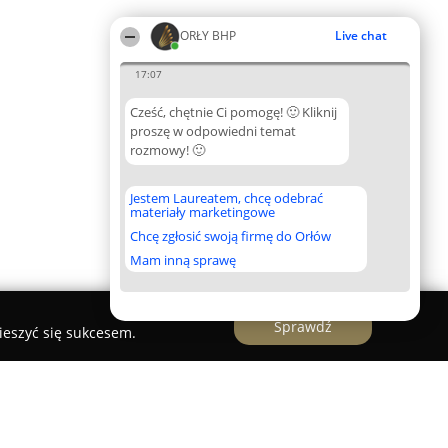
ORŁY BHP
Live chat
17:07
Cześć, chętnie Ci pomogę! 🙂 Kliknij
proszę w odpowiedni temat
rozmowy! 🙂
Jestem Laureatem, chcę odebrać
materiały marketingowe
Chcę zgłosić swoją firmę do Orłów
Mam inną sprawę
Sprawdź
ieszyć się sukcesem.