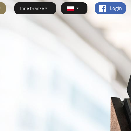
ę
Login
Inne branże