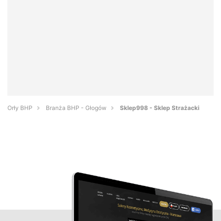
Orły BHP
Branża BHP - Głogów
Sklep998 - Sklep Strażacki