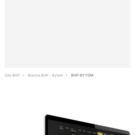
Orły BHP
Branża BHP - Bytom
BHP BYTOM