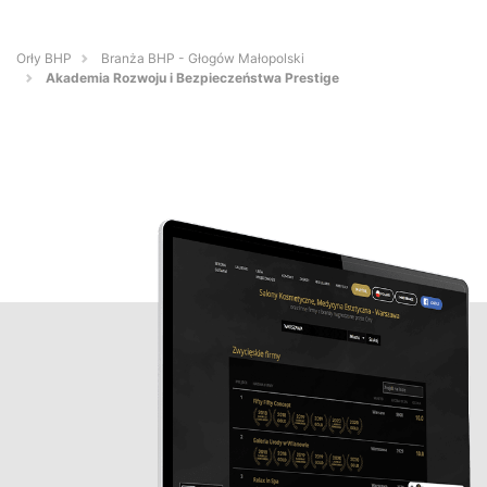
Orły BHP
Branża BHP - Głogów Małopolski
Akademia Rozwoju i Bezpieczeństwa Prestige