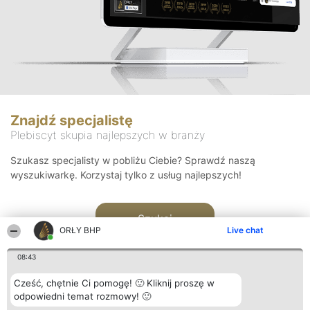
Znajdź specjalistę
Plebiscyt skupia najlepszych w branży
Szukasz specjalisty w pobliżu Ciebie? Sprawdź naszą
wyszukiwarkę. Korzystaj tylko z usług najlepszych!
Szukaj
ORŁY BHP
Live chat
08:43
Cześć, chętnie Ci pomogę! 🙂 Kliknij proszę w
odpowiedni temat rozmowy! 🙂