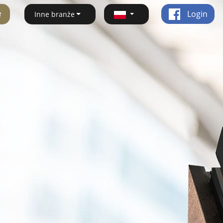
ę
Login
Inne branże