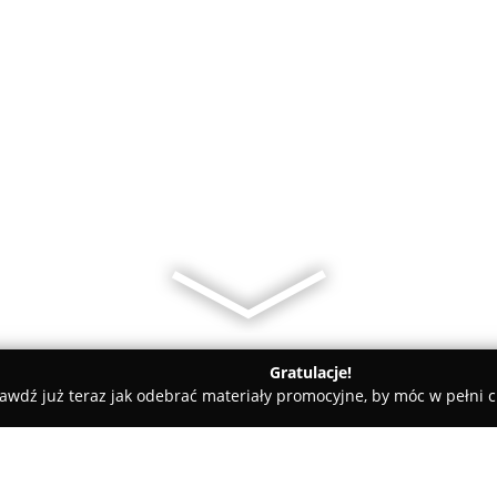
Gratulacje!
awdź już teraz jak odebrać materiały promocyjne, by móc w pełni c
plex kursy na wózki widłowe żurawie HDS podesty ruchome