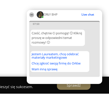
ORŁY BHP
Live chat
07:50
Cześć, chętnie Ci pomogę! 🙂 Kliknij
proszę w odpowiedni temat
rozmowy! 🙂
Jestem Laureatem, chcę odebrać
materiały marketingowe
Chcę zgłosić swoją firmę do Orłów
Mam inną sprawę
Sprawdź
ieszyć się sukcesem.