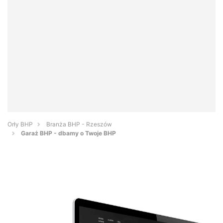
Orły BHP
Branża BHP - Rzeszów
Garaż BHP - dbamy o Twoje BHP