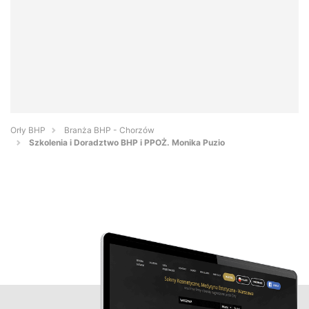
Orły BHP
Branża BHP - Chorzów
Szkolenia i Doradztwo BHP i PPOŻ. Monika Puzio