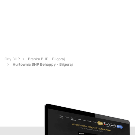
Orły BHP
Branża BHP - Biłgoraj
Hurtownia BHP Behappy - Biłgoraj