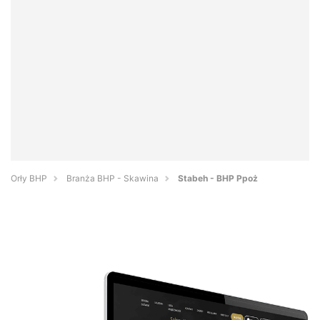
Orły BHP
Branża BHP - Skawina
Stabeh - BHP Ppoż